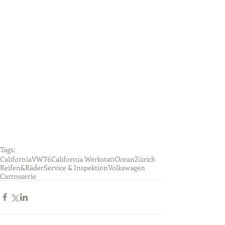
Tags:
California
VW
T6
California Werkstatt
Ocean
Zürich
Reifen&Räder
Service & Inspektion
Volkswagen
Carrosserie