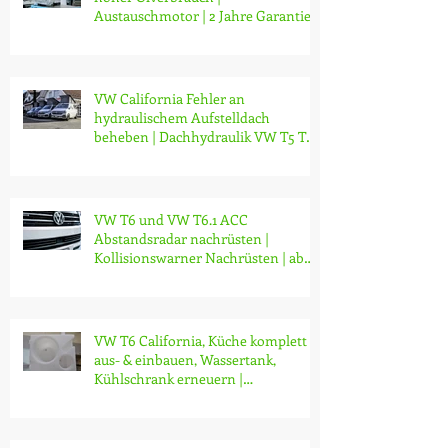
Austauschmotor | 2 Jahre Garantie |
ab CHF 14'000.-
VW California Fehler an
hydraulischem Aufstelldach
beheben | Dachhydraulik VW T5 T6
T6.1 reparieren
VW T6 und VW T6.1 ACC
Abstandsradar nachrüsten |
Kollisionswarner Nachrüsten | ab
CHF 3200.-
VW T6 California, Küche komplett
aus- & einbauen, Wassertank,
Kühlschrank erneuern |
Modifikationen