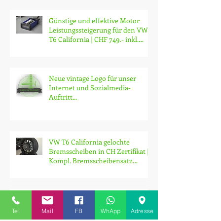
Günstige und effektive Motor
Leistungssteigerung für den VW
T6 California | CHF 749.- inkl.
Montage
Neue vintage Logo für unser
Internet und Sozialmedia-
Auftritt...
VW T6 California gelochte
Bremsscheiben in CH Zertifikat |
Kompl. Bremsscheibensatz
gelocht vorne un
Tel
Mail
FB
WhApp
Adresse
Aluminium Radsatz von VOSSEn