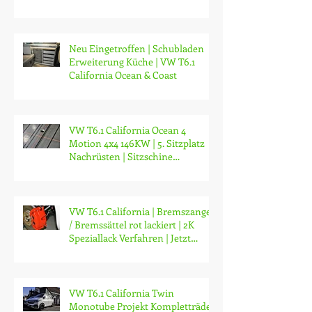
Coast | Gaszertifikat | Amtlicher
Gastest | CH Gas-Zertifikat |
Gasprüfung | Zürich | ab CHF 130.-
Neu Eingetroffen | Schubladen
Erweiterung Küche | VW T6.1
California Ocean & Coast
VW T6.1 California Ocean 4
Motion 4x4 146KW | 5. Sitzplatz
Nachrüsten | Sitzschine
Nachrüsten | Züri
VW T6.1 California | Bremszangen
/ Bremssättel rot lackiert | 2K
Speziallack Verfahren | Jetzt
Umrüs