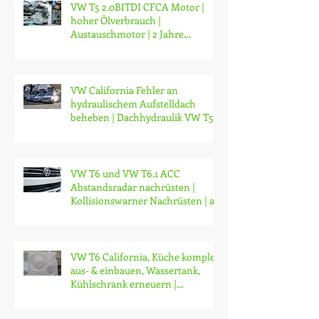
VW T5 2.0BITDI CFCA Motor |
hoher Ölverbrauch |
Austauschmotor | 2 Jahre
Garantie | ab CHF 14'000.-
VW California Fehler an
hydraulischem Aufstelldach
beheben | Dachhydraulik VW T5
T6 T6.1 reparieren
VW T6 und VW T6.1 ACC
Abstandsradar nachrüsten |
Kollisionswarner Nachrüsten | ab
CHF 3200.-
VW T6 California, Küche komplett
aus- & einbauen, Wassertank,
Kühlschrank erneuern |