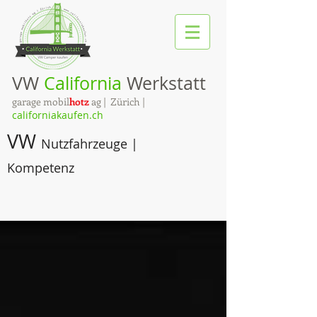
VW
California
Werkstatt
garage mobil
hotz
ag | Zürich |
californiakaufen.ch
VW
Nutzfahrzeuge |
Kompetenz