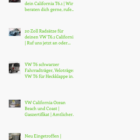
dein California T6.1 | Wir
beraten dich gerne, rufe
jetzt an...
20 Zoll Radsätze für
deinen VW T6.1 California
| Ruf uns jetzt an oder
schreib uns eine Mail
VW T6 schwarzer
Fahrradträger, Veloträger
VW T6 für Heckklappe in
schwarz matt. Veredelter
VW origin
VW California Ocean
Beach und Coast |
Gaszertifikat | Amtlicher
Gastest | CH Gas-Zertifikat
| Gasprüfung | Zürich | ab
CHF 130.-
Neu Eingetroffen |