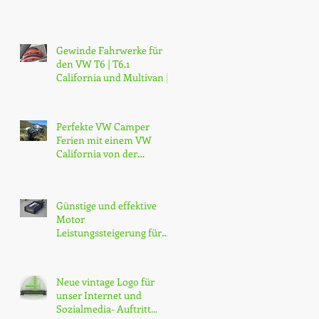
Gewinde Fahrwerke für
den VW T6 | T6.1
California und Multivan |
Professionell, günstig |
mobilhotz
Perfekte VW Camper
Ferien mit einem VW
California von der
California Werkstatt
Günstige und effektive
Motor
Leistungssteigerung für
den VW T6 California |
CHF 749.- inkl. Montage
Neue vintage Logo für
unser Internet und
Sozialmedia- Auftritt...