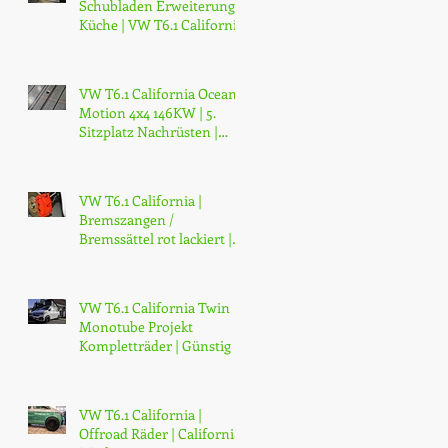
Schubladen Erweiterung
Küche | VW T6.1 California
Ocean & Coast
VW T6.1 California Ocean 4
Motion 4x4 146KW | 5.
Sitzplatz Nachrüsten |
Sitzschine Nachrüsten |
Züri
VW T6.1 California |
Bremszangen /
Bremssättel rot lackiert |
2K Speziallack Verfahren |
Jetzt Umrüs
VW T6.1 California Twin
Monotube Projekt
Kompletträder | Günstig |
Kaufen
VW T6.1 California |
Offroad Räder | California