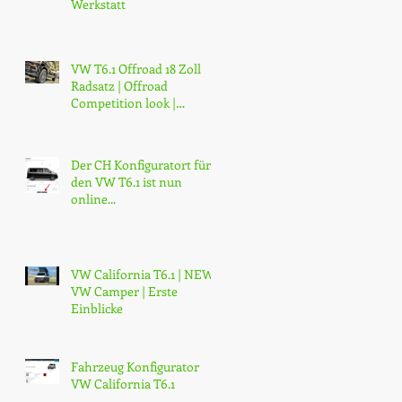
Werkstatt
VW T6.1 Offroad 18 Zoll
Radsatz | Offroad
Competition look |
Günstig | Kaufen
Der CH Konfiguratort für
den VW T6.1 ist nun
online...
VW California T6.1 | NEW
VW Camper | Erste
Einblicke
Fahrzeug Konfigurator
VW California T6.1