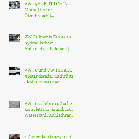
VW T5 2.0BITDI CFCA
Motor | hoher
Ölverbrauch |
Austauschmotor | 2 Jahre
Garantie | ab CHF 14'000.-
VW California Fehler an
hydraulischem
Aufstelldach beheben |
Dachhydraulik VW T5 T6
T6.1 reparieren
VW T6 und VW T6.1 ACC
Abstandsradar nachrüsten
| Kollisionswarner
es
Nachrüsten | ab CHF
3200.-
VW T6 California, Küche
komplett aus- & einbauen,
Wassertank, Kühlschrank
erneuern | Modifikationen
4 Zonen Luftfahrwerk für