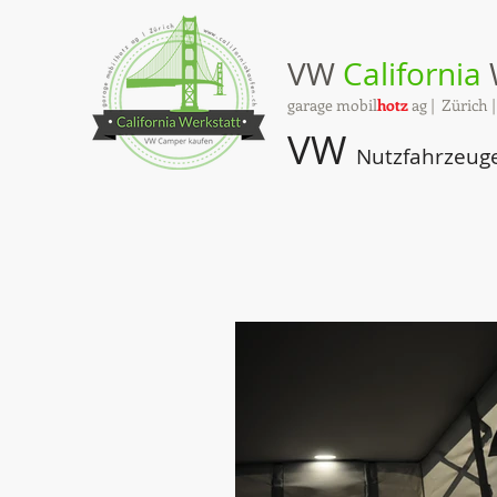
VW
California
garage mobil
hotz
ag | Zürich 
VW
Nutzfahrzeug