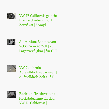
VW T6 California gelochte
Bremsscheiben in CH
Zertifikat | Kompl.
Bremsscheibensatz
gelocht vorne un
Aluminium Radsatz von
VOSSEn in 20 Zoll | ab
Lager verfügbar | für CHF
3800.-
VW California
Aufstelldach reparieren |
Aufstelldach Zelt auf T6
Zelt umrüsten für |
Panorama-Dach a
Edelstahl Trittbrett und
Heckabdeckung für den
VW T6 California |
Original VW Edelstahl