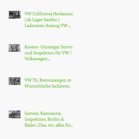
Trittbrett H
VW California Heckauszug
| ab Lager kaufen |
Laderaum Auszug VW
California Ocean und
Beach ab Lager
Kosten- Günstiger Service
und Inspektion für VW /
Volkswagen
Nutzfahrzeuge, Zürich
VW T6, Bremszangen in
Wunschfarbe lackieren,
Service, Karosserie,
Inspektion, Reifen &
Räder, Glas, etc. alles für
alle Marken, Gross & K