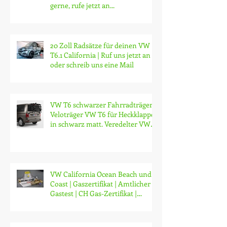
4 Zonen Luftfahrwerk für dein
California T6.1 | Wir beraten dich
gerne, rufe jetzt an...
20 Zoll Radsätze für deinen VW
T6.1 California | Ruf uns jetzt an
oder schreib uns eine Mail
VW T6 schwarzer Fahrradträger,
Veloträger VW T6 für Heckklappe
in schwarz matt. Veredelter VW
origin
VW California Ocean Beach und
Coast | Gaszertifikat | Amtlicher
Gastest | CH Gas-Zertifikat |
Gasprüfung | Zürich | ab CHF 130.-