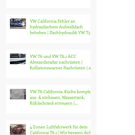
hoher Ölverbrauch |
Austauschmotor | 2 Jahre
Garantie | ab CHF 14'000.-
VW California Fehler an
hydraulischem Aufstelldach
beheben | Dachhydraulik VW T5
T6 T6.1 reparieren
VW T6 und VW T6.1 ACC
Abstandsradar nachrüsten |
Kollisionswarner Nachrüsten | ab
CHF 3200.-
VW T6 California, Küche komplett
aus- & einbauen, Wassertank,
Kühlschrank erneuern |
Modifikationen