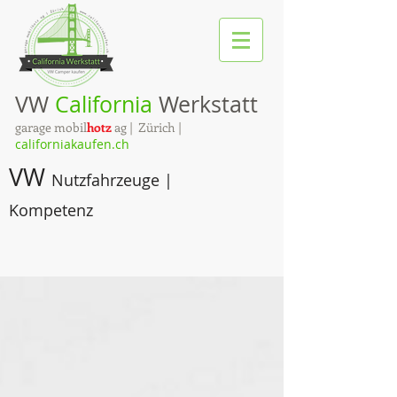
VW
California
Werkstatt
garage mobil
hotz
ag | Zürich |
californiakaufen.ch
VW
Nutzfahrzeuge |
Kompetenz