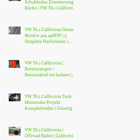
Schubladen Erweiterung
Küche | VW T6.1 California
Ocean & Coast
VW T6.1 California Ocean 4
Motion 4x4 146KW | 5.
Sitzplatz Nachrüsten |
Sitzschine Nachrüsten |
Züri
VW T6.1 California |
Bremszangen /
Bremssättel rot lackiert |
2K Speziallack Verfahren |
Jetzt Umrüs
VW T6.1 California Twin
Monotube Projekt
Kompletträder | Günstig |
Kaufen
VW T6.1 California |
Offroad Räder | California