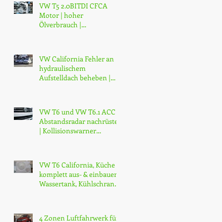
VW T5 2.0BITDI CFCA
Motor | hoher
Ölverbrauch |
Austauschmotor | 2 Jahre
Garantie | ab CHF 14'000.-
VW California Fehler an
hydraulischem
Aufstelldach beheben |
Dachhydraulik VW T5 T6
T6.1 reparieren
VW T6 und VW T6.1 ACC
Abstandsradar nachrüsten
| Kollisionswarner
Nachrüsten | ab CHF
3200.-
VW T6 California, Küche
komplett aus- & einbauen,
Wassertank, Kühlschrank
erneuern | Modifikationen
4 Zonen Luftfahrwerk für