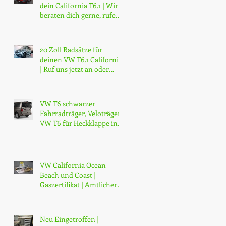
dein California T6.1 | Wir
beraten dich gerne, rufe
jetzt an...
20 Zoll Radsätze für
deinen VW T6.1 California
| Ruf uns jetzt an oder
schreib uns eine Mail
VW T6 schwarzer
Fahrradträger, Veloträger
VW T6 für Heckklappe in
schwarz matt. Veredelter
VW origin
VW California Ocean
Beach und Coast |
Gaszertifikat | Amtlicher
Gastest | CH Gas-Zertifikat
| Gasprüfung | Zürich | ab
CHF 130.-
Neu Eingetroffen |