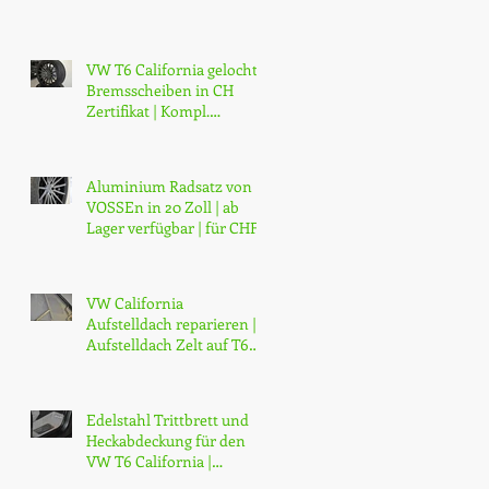
VW T6 California gelochte
Bremsscheiben in CH
Zertifikat | Kompl.
Bremsscheibensatz
gelocht vorne un
Aluminium Radsatz von
VOSSEn in 20 Zoll | ab
Lager verfügbar | für CHF
3800.-
VW California
Aufstelldach reparieren |
Aufstelldach Zelt auf T6
Zelt umrüsten für |
Panorama-Dach a
Edelstahl Trittbrett und
Heckabdeckung für den
VW T6 California |
Original VW Edelstahl