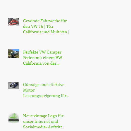
Gewinde Fahrwerke für
den VW T6 | T6.1
California und Multivan |
Professionell, günstig |
mobilhotz
Perfekte VW Camper
Ferien mit einem VW
California von der
California Werkstatt
Günstige und effektive
Motor
Leistungssteigerung für
den VW T6 California |
CHF 749.- inkl. Montage
Neue vintage Logo für
unser Internet und
Sozialmedia- Auftritt...