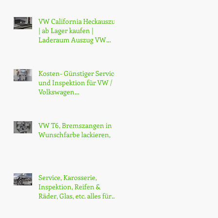
Trittbrett H
VW California Heckauszug
| ab Lager kaufen |
Laderaum Auszug VW
California Ocean und
Beach ab Lager
Kosten- Günstiger Service
und Inspektion für VW /
Volkswagen
Nutzfahrzeuge, Zürich
VW T6, Bremszangen in
Wunschfarbe lackieren,
Service, Karosserie,
Inspektion, Reifen &
Räder, Glas, etc. alles für
alle Marken, Gross & K