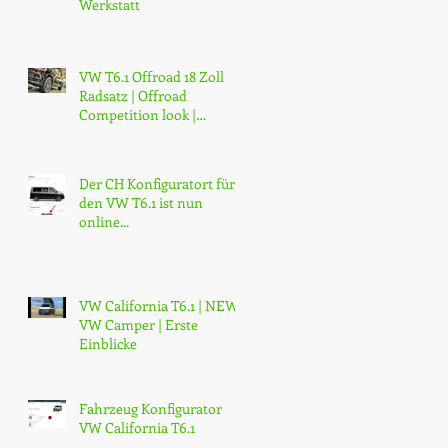
Werkstatt
VW T6.1 Offroad 18 Zoll
Radsatz | Offroad
Competition look |
Günstig | Kaufen
Der CH Konfiguratort für
den VW T6.1 ist nun
online...
VW California T6.1 | NEW
VW Camper | Erste
Einblicke
Fahrzeug Konfigurator
VW California T6.1