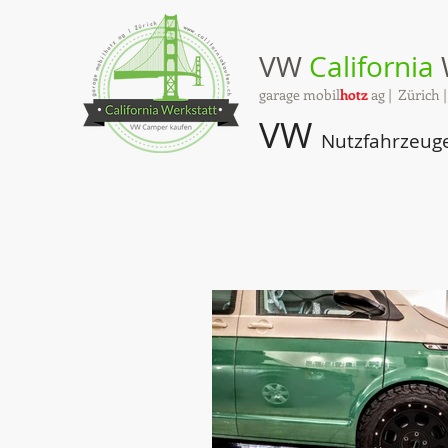
VW
California
garage mobil
hotz
ag | Zürich 
VW
Nutzfahrzeug