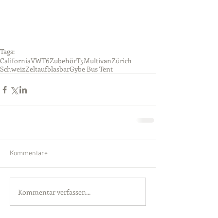
Tags:
California
VW
T6
Zubehör
T5
Multivan
Zürich
Schweiz
Zelt
aufblasbar
Gybe Bus Tent
Kommentare
Kommentar verfassen...