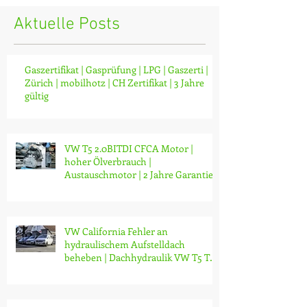
Aktuelle Posts
Gaszertifikat | Gasprüfung | LPG | Gaszerti |
Zürich | mobilhotz | CH Zertifikat | 3 Jahre
gültig
VW T5 2.0BITDI CFCA Motor |
hoher Ölverbrauch |
Austauschmotor | 2 Jahre Garantie |
ab CHF 14'000.-
VW California Fehler an
hydraulischem Aufstelldach
beheben | Dachhydraulik VW T5 T6
T6.1 reparieren