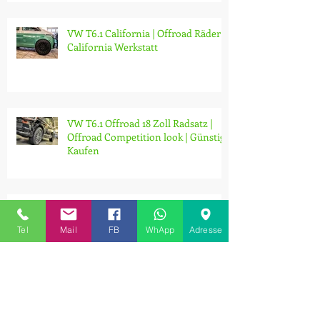
VW T6.1 California | Offroad Räder |
California Werkstatt
VW T6.1 Offroad 18 Zoll Radsatz |
Offroad Competition look | Günstig |
Kaufen
Der CH Konfiguratort für den VW
T6.1 ist nun online...
Tel
Mail
FB
WhApp
Adresse
VW California T6.1 | NEW VW