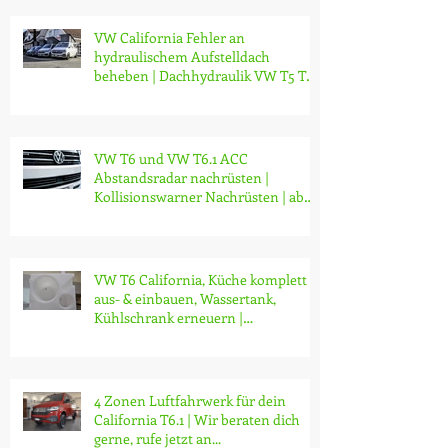
VW California Fehler an
hydraulischem Aufstelldach
beheben | Dachhydraulik VW T5 T6
T6.1 reparieren
VW T6 und VW T6.1 ACC
Abstandsradar nachrüsten |
Kollisionswarner Nachrüsten | ab
CHF 3200.-
VW T6 California, Küche komplett
aus- & einbauen, Wassertank,
Kühlschrank erneuern |
Modifikationen
4 Zonen Luftfahrwerk für dein
California T6.1 | Wir beraten dich
gerne, rufe jetzt an...