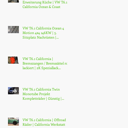
Erweiterung Küche | VW T6.1
California Ocean & Coast
VW T6.1 California Ocean 4
Motion 4x4 146KW | 5.
Sitzplatz Nachrüsten |
Sitzschine Nachrüsten | Züri
VW T6.1 California |
Bremszangen / Bremssättel rot
lackiert | 2K Speziallack
Verfahren | Jetzt Umrüs
VW T6.1 California Twin
Monotube Projekt
Kompletträder | Günstig |
Kaufen
VW T6.1 California | Offroad
Räder | California Werkstatt