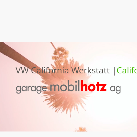
VW California Werkstatt |
Calif