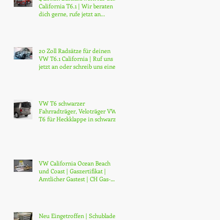
California T6.1 | Wir beraten
dich gerne, rufe jetzt an...
20 Zoll Radsätze für deinen
VW T6.1 California | Ruf uns
jetzt an oder schreib uns eine
Mail
VW T6 schwarzer
Fahrradträger, Veloträger VW
T6 für Heckklappe in schwarz
matt. Veredelter VW origin
VW California Ocean Beach
und Coast | Gaszertifikat |
Amtlicher Gastest | CH Gas-
Zertifikat | Gasprüfung | Zürich
| ab CHF 130.-
Neu Eingetroffen | Schubladen