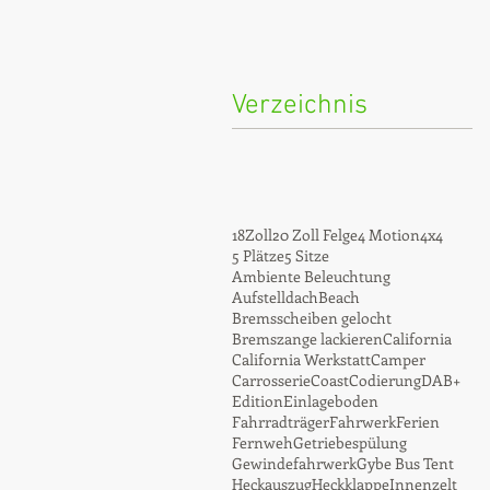
Verzeichnis
18Zoll
20 Zoll Felge
4 Motion
4x4
5 Plätze
5 Sitze
Ambiente Beleuchtung
Aufstelldach
Beach
Bremsscheiben gelocht
Bremszange lackieren
California
California Werkstatt
Camper
Carrosserie
Coast
Codierung
DAB+
Edition
Einlageboden
Fahrradträger
Fahrwerk
Ferien
Fernweh
Getriebespülung
Gewindefahrwerk
Gybe Bus Tent
Heckauszug
Heckklappe
Innenzelt