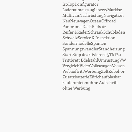
IsoTop
Konfigurator
Laderaumauszug
Liberty
Markise
Multivan
Nachrüstung
Navigation
Neu
Neuwagen
Ocean
Offroad
Panorama Dach
Radsatz
Reifen&Räder
Schrank
Schubladen
Schweiz
Service & Inspektion
Sondermodelle
Spanien
Spannungswandler
Standheizung
Start Stop deaktivieren
T5
T6
T6.1
Trittbrett Edelstahl
Umrüstung
VW
Vergleich
Video
Volkswagen
Vossen
Webauftritt
Werbung
Zelt
Zubehör
Zusatzbatterie
Zürich
aufblasbar
kaufen
mieten
ohne Aufschrift
ohne Werbung