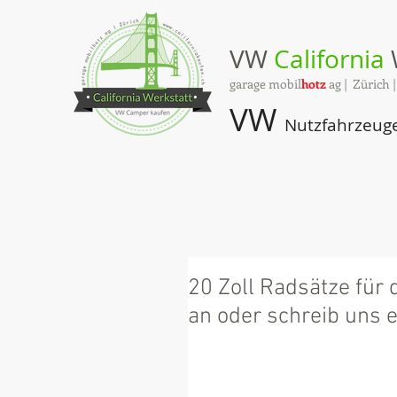
VW
California
garage mobil
hotz
ag | Zürich 
VW
Nutzfahrzeug
20 Zoll Radsätze für d
an oder schreib uns e