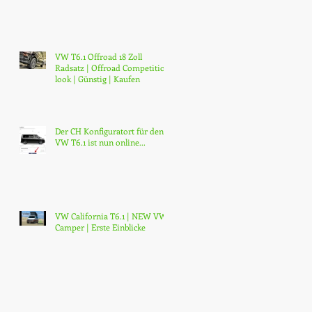
VW T6.1 Offroad 18 Zoll
Radsatz | Offroad Competition
look | Günstig | Kaufen
Der CH Konfiguratort für den
VW T6.1 ist nun online...
VW California T6.1 | NEW VW
Camper | Erste Einblicke