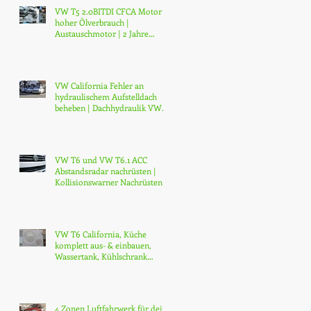
VW T5 2.0BITDI CFCA Motor |
hoher Ölverbrauch |
Austauschmotor | 2 Jahre
Garantie | ab CHF 14'000.-
VW California Fehler an
hydraulischem Aufstelldach
beheben | Dachhydraulik VW
T5 T6 T6.1 reparieren
VW T6 und VW T6.1 ACC
Abstandsradar nachrüsten |
Kollisionswarner Nachrüsten |
ab CHF 3200.-
VW T6 California, Küche
komplett aus- & einbauen,
Wassertank, Kühlschrank
erneuern | Modifikationen
4 Zonen Luftfahrwerk für dein