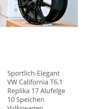
für nur
CHF
1780
inkl. MwSt.
Sportlich-Elegant
VW California T6.1
Replika 17 Alufelge
10 Speichen
Volkswagen