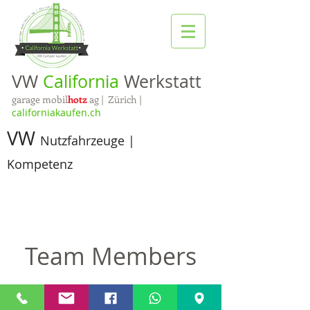
VW
California
Werkstatt
garage mobil
hotz
ag | Zürich |
californiakaufen.ch
VW
Nutzfahrzeuge |
Kompetenz
Team Members