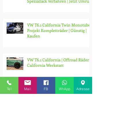
Speziallack Verfahren | Jetzt Umrüs
VW T6.1 California Twin Monotube
Projekt Kompletträder | Günstig |
Kaufen
VW T6.1 California | Offroad Räder |
California Werkstatt
Tel
Mail
FB
WhApp
Adresse
VW T6.1 Offroad 18 Zoll Radsatz |
Offroad Competition look | Günstig |
Kaufen