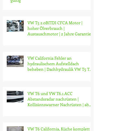
gültig
VW T5 2.0BITDI CFCA Motor |
hoher Ölverbrauch |
Austauschmotor | 2 Jahre Garantie |
ab CHF 14'000.-
VW California Fehler an
hydraulischem Aufstelldach
beheben | Dachhydraulik VW T5 T6
T6.1 reparieren
VW T6 und VW T6.1 ACC
Abstandsradar nachrüsten |
Kollisionswarner Nachrüsten | ab
CHF 3200.-
VW T6 California, Küche komplett